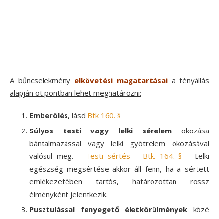
A bűncselekmény
elkövetési magatartásai
a tényállás
alapján öt pontban lehet meghatározni:
Emberölés
, lásd
Btk 160. §
Súlyos testi vagy lelki sérelem
okozása
bántalmazással vagy lelki gyötrelem okozásával
valósul meg. –
Testi sértés – Btk. 164. §
– Lelki
egészség megsértése akkor áll fenn, ha a sértett
emlékezetében tartós, határozottan rossz
élményként jelentkezik.
Pusztulással fenyegető életkörülmények
közé