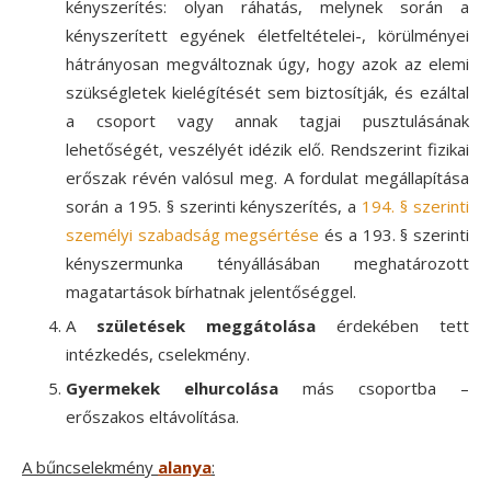
kényszerítés: olyan ráhatás, melynek során a
kényszerített egyének életfeltételei-, körülményei
hátrányosan megváltoznak úgy, hogy azok az elemi
szükségletek kielégítését sem biztosítják, és ezáltal
a csoport vagy annak tagjai pusztulásának
lehetőségét, veszélyét idézik elő. Rendszerint fizikai
erőszak révén valósul meg. A fordulat megállapítása
során a 195. § szerinti kényszerítés, a
194. § szerinti
személyi szabadság megsértése
és a 193. § szerinti
kényszermunka tényállásában meghatározott
magatartások bírhatnak jelentőséggel.
A
születések meggátolása
érdekében tett
intézkedés, cselekmény.
Gyermekek elhurcolása
más csoportba –
erőszakos eltávolítása.
A bűncselekmény
alanya
: