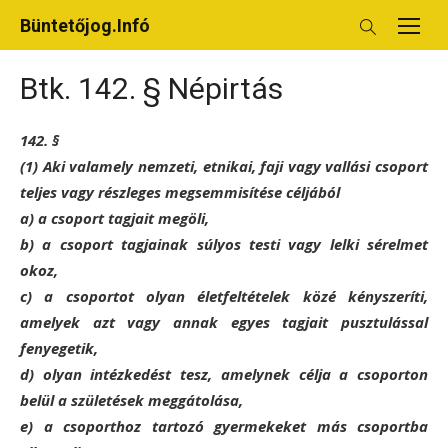
Skip
Büntetőjog.Infó
to
content
Btk. 142. § Népirtás
142. §
(1) Aki valamely nemzeti, etnikai, faji vagy vallási csoport
teljes vagy részleges megsemmisítése céljából
a) a csoport tagjait megöli,
b) a csoport tagjainak súlyos testi vagy lelki sérelmet
okoz,
c) a csoportot olyan életfeltételek közé kényszeríti,
amelyek azt vagy annak egyes tagjait pusztulással
fenyegetik,
d) olyan intézkedést tesz, amelynek célja a csoporton
belül a születések meggátolása,
e) a csoporthoz tartozó gyermekeket más csoportba