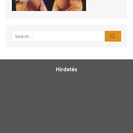
Search
Search
for:
Hirdetés