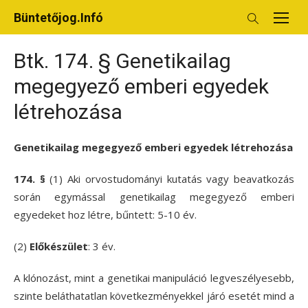
Skip
Büntetőjog.Infó
to
content
Btk. 174. § Genetikailag
megegyező emberi egyedek
létrehozása
Genetikailag megegyező emberi egyedek létrehozása
174. §
(1)
Aki orvostudományi kutatás vagy beavatkozás
során egymással genetikailag megegyező emberi
egyedeket hoz létre, bűntett: 5-10 év.
(2)
Előkészület
: 3 év.
A klónozást, mint a genetikai manipuláció legveszélyesebb,
szinte beláthatatlan következményekkel járó esetét mind a