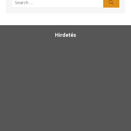
Search
Search
for:
Hirdetés