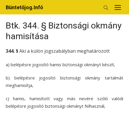
Skip
Büntetőjog.Infó
to
content
Btk. 344. § Biztonsági okmány
hamisítása
344. §
Aki a külön jogszabályban meghatározott
a) belépésre jogosító hamis biztonsági okmányt készít,
b) belépésre jogosító biztonsági okmány tartalmát
meghamisítja,
c) hamis, hamisított vagy más nevére szóló valódi
belépésre jogosító biztonsági okmányt felhasznál,