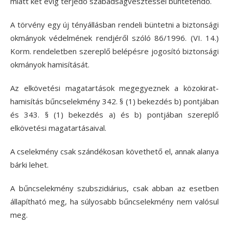
miatt két évig terjedő szabadságvesztéssel büntetendő.
A törvény egy új tényállásban rendeli büntetni a biztonsági
okmányok védelmének rendjéről szóló 86/1996. (VI. 14.)
Korm. rendeletben szereplő belépésre jogosító biztonsági
okmányok hamisítását.
Az elkövetési magatartások megegyeznek a közokirat-
hamisítás bűncselekmény 342. § (1) bekezdés b) pontjában
és 343. § (1) bekezdés a) és b) pontjában szereplő
elkövetési magatartásaival.
A cselekmény csak szándékosan követhető el, annak alanya
bárki lehet.
A bűncselekmény szubszidiárius, csak abban az esetben
állapítható meg, ha súlyosabb bűncselekmény nem valósul
meg.