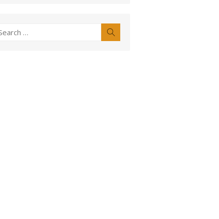
earch
Search
r: