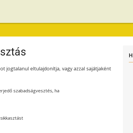
asztás
H
ot jogtalanul eltulajdonítja, vagy azzal sajátjaként
terjedő szabadságvesztés, ha
 sikkasztást