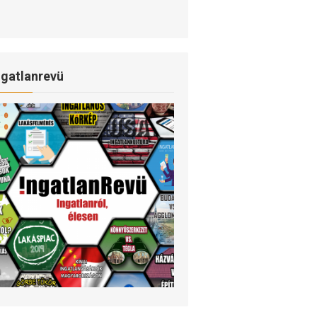
ngatlanrevü