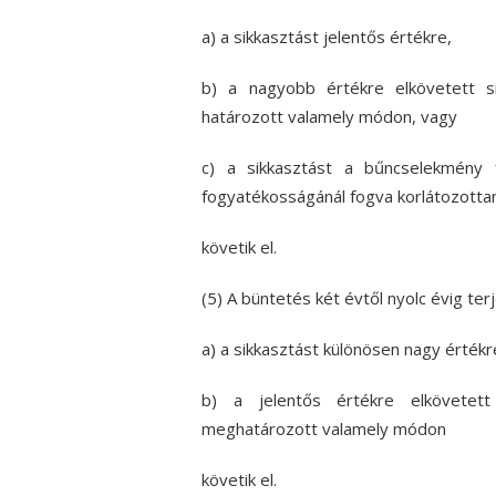
a) a sikkasztást jelentős értékre,
b) a nagyobb értékre elkövetett s
határozott valamely módon, vagy
c) a sikkasztást a bűncselekmény f
fogyatékosságánál fogva korlátozott
követik el.
(5) A büntetés két évtől nyolc évig t
a) a sikkasztást különösen nagy érték
b) a jelentős értékre elkövetett
meghatározott valamely módon
követik el.