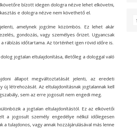
elkövetőre bízott idegen dologra nézve lehet elkövetni,
ikkasztás e dologra nézve nem követhető el.
S
fo
jelenti, amelynek jogcíme közömbös. Ez lehet akár
, kezelés, gondozás, vagy személyes őrizet. Ugyancsak
rábízás időtartama. Az történhet igen rövid időre is.
olog jogtalan eltulajdonítása, illetőleg a dologgal való
jdoni állapot megváltoztatását jelenti, az eredeti
új létrehozását. Az eltulajdonításnak jogtalannak kell
jogszabály, sem az erre jogosult nem engedi meg.
ülönbözik a jogtalan eltulajdonítástól. Ez az elkövetői
elt a jogosult személy engedélye nélkül időlegesen
ak a tulajdonos, vagy annak hozzájárulásával más lenne