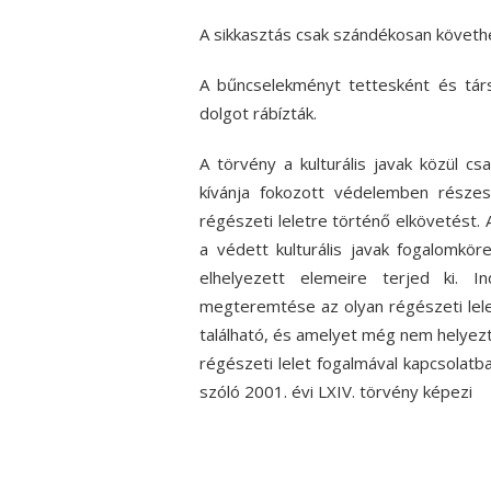
A sikkasztás csak szándékosan követhe
A bűncselekményt tettesként és társ
dolgot rábízták.
A törvény a kulturális javak közül cs
kívánja fokozott védelemben részes
régészeti leletre történő elkövetést. 
a védett kulturális javak fogalomk
elhelyezett elemeire terjed ki. 
megteremtése az olyan régészeti lele
található, és amelyet még nem helyezt
régészeti lelet fogalmával kapcsolatb
szóló 2001. évi LXIV. törvény képezi