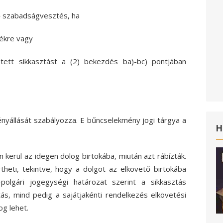
dő szabadságvesztés, ha
tékre vagy
tett sikkasztást a (2) bekezdés ba)-bc) pontjában
ényállását szabályozza. E bűncselekmény jogi tárgya a
H
 kerül az idegen dolog birtokába, miután azt rábízták.
rtheti, tekintve, hogy a dolgot az elkövető birtokába
-polgári jogegységi határozat szerint a sikkasztás
tás, mind pedig a sajátjakénti rendelkezés elkövetési
og lehet.