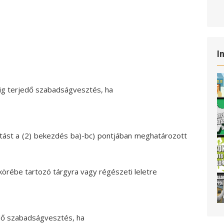
I
vig terjedő szabadságvesztés, ha
sztást a (2) bekezdés ba)-bc) pontjában meghatározott
k körébe tartozó tárgyra vagy régészeti leletre
edő szabadságvesztés, ha