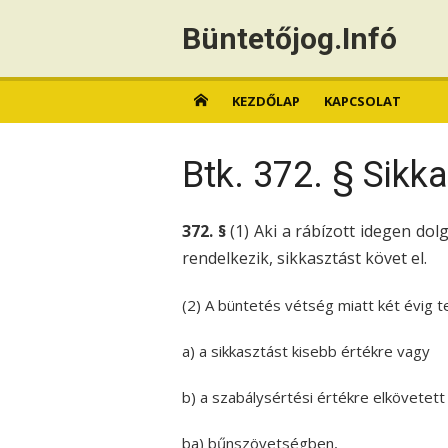
Skip
Büntetőjog.Infó
to
content
KEZDŐLAP
KAPCSOLAT
Btk. 372. § Sikk
372. §
(1) Aki a rábízott idegen dolg
rendelkezik, sikkasztást követ el.
(2) A büntetés vétség miatt két évig 
a) a sikkasztást kisebb értékre vagy
b) a szabálysértési értékre elkövetett
ba) bűnszövetségben,