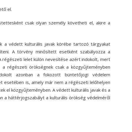
tő el.
tettesként csak olyan személy követheti el, akire a
ak a védett kulturális javak körébe tartozó tárgyakat
íteni. A törvény minősített esetként szabályozza a
A régészeti lelet külön nevesítése azért indokolt, mert
öre a régészeti örökségnek csak a közgyűjteményben
Indokolt azonban a fokozott büntetőjogi védelem
t esetében is, amely már nem a régészeti lelőhelyen
ek el közgyűjteményben. A védett kulturális javak és a
an a háttérjogszabályt a kulturális örökség védelméről