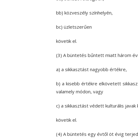
bb) közveszély színhelyén,
bc) üzletszerűen
követik el.
(3) A büntetés bűntett miatt három é
a) a sikkasztást nagyobb értékre,
b) a kisebb értékre elkövetett sikka
valamely módon, vagy
c) a sikkasztást védett kulturális java
követik el.
(4) A büntetés egy évtől öt évig terj