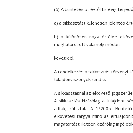
(6) A büntetés öt évtől tíz évig terje
a) a sikkasztást különösen jelentős ér
b) a különösen nagy értékre elköve
meghatározott valamely módon
követik el.
A rendelkezés a sikkasztás törvényi t
tulajdonviszonyok rendje.
A sikkasztásnál az elkövető jogszerűen
A sikkasztás kizárólag a tulajdont sé
adták, rábízták. A 1/2005. Büntető
elkövetési tárgya mind az eltulajdoní
magatartást illetően kizárólag ingó dol