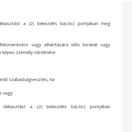
ikkasztást a (2) bekezdés ba)-bc) pontjában meg
elismerésére vagy elhárítására idős koránál vagy
an képes személy sérelmére
erjedő szabadságvesztés, ha
re vagy
 sikkasztást a (2) bekezdés ba)-bc) pontjában