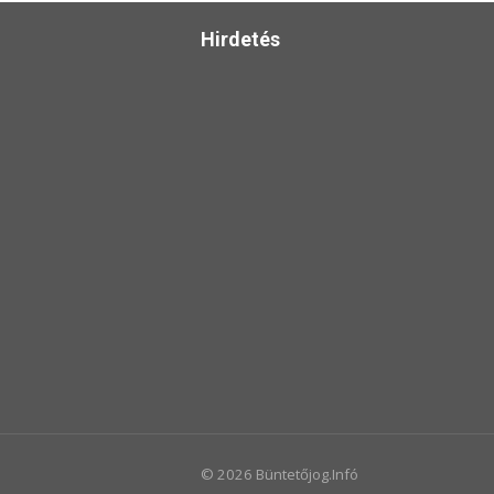
Hirdetés
© 2026 Büntetőjog.Infó