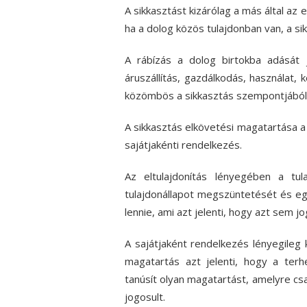
A sikkasztást kizárólag a más által az 
ha a dolog közös tulajdonban van, a s
A rábízás a dolog birtokba adását 
áruszállítás, gazdálkodás, használat
közömbös a sikkasztás szempontjából a 
A sikkasztás elkövetési magatartása a d
sajátjakénti rendelkezés.
Az eltulajdonítás lényegében a tula
tulajdonállapot megszüntetését és egy 
lennie, ami azt jelenti, hogy azt sem 
A sajátjaként rendelkezés lényegileg k
magatartás azt jelenti, hogy a terh
tanúsít olyan magatartást, amelyre cs
jogosult.