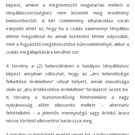
képest, amikor a megtévesztő magatartás mellett a
tényállásszerűséghez nem követeli meg eredmény
bekövetkeztét. A két cselekmény elhatárolása során
irányadó lehet az, hogy ha a csalás valamennyi tényállási
eleme megvalósul és annak büntetési tétele súlyosabb,
mint a fogyasztó megtévesztése bűncselekményé, akkor a
csalás megállapítására kerülhet sor.
A törvény a (2) bekezdésben a hatályos tényálláshoz
képest annyiban változtat, hogy az „áru kelendősége
felkeltése érdekében” célzat helyett, annak elavultsága
okán az „áru értékesítése érdekében” fordulatot vezeti be.
A törvény a büntetendőség feltételeként a nagy
nyilvánosság előtti elkövetés mellett – alternatív
feltételként – a jelentős mennyiségű vagy értékű árura
nézve történő elkövetést határozza meg.
A törvény új minősített esetet vezet be, a bűncselekmény