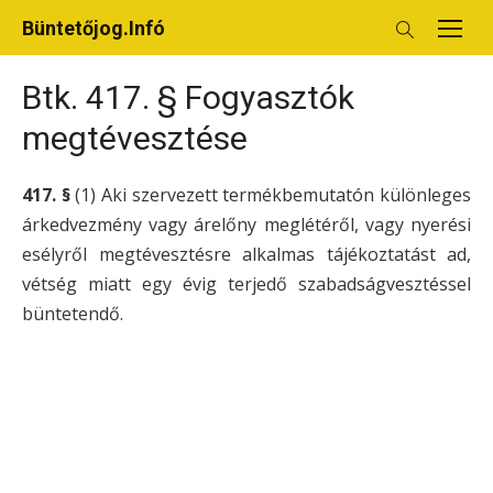
Skip
Büntetőjog.Infó
to
content
Btk. 417. § Fogyasztók
megtévesztése
417. §
(1) Aki szervezett termékbemutatón különleges
árkedvezmény vagy árelőny meglétéről, vagy nyerési
esélyről megtévesztésre alkalmas tájékoztatást ad,
vétség miatt egy évig terjedő szabadságvesztéssel
büntetendő.