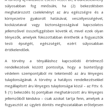
súlyosabban fog minősülni, ha (2) bekezdésben
meghatározott cselekményt az áru egészségre és a
környezetre gyakorolt hatásával, veszélyességével,
kockázataival vagy biztonságosságával kapcsolatos
jellemzőivel összefüggésben követik el, mivel ezek olyan
tényezők, amelyek fokozottabban érinthetik a fogyasztók
testi épségét, egészségét, ezért súlyosabban
értékelendőek.
A törvény a tényálláshoz kapcsolódó értelmező
rendelkezések között pontosítja, hogy a büntetőjogi
védelem szempontjából mi tekintendő az áru lényeges
tulajdonságának. A törvény a hatályos rendelkezésekkel
megállapított áru lényeges tulajdonságai közül – az Fttv. 6.
§ (1) bekezdés b) pontjában meghatározott áru lényeges
jellemzőiből kiindulva – csak azokat tartja fenn, amelyek a
fogyasztót az ügyleti döntés meghozatalában erőteljesen