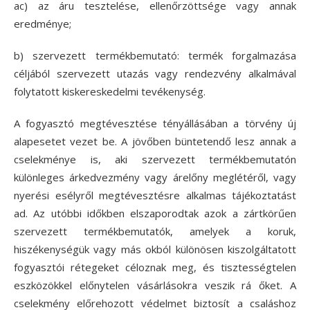
ac) az áru tesztelése, ellenőrzöttsége vagy annak
eredménye;
b) szervezett termékbemutató: termék forgalmazása
céljából szervezett utazás vagy rendezvény alkalmával
folytatott kiskereskedelmi tevékenység.
A fogyasztó megtévesztése tényállásában a törvény új
alapesetet vezet be. A jövőben büntetendő lesz annak a
cselekménye is, aki szervezett termékbemutatón
különleges árkedvezmény vagy árelőny meglétéről, vagy
nyerési esélyről megtévesztésre alkalmas tájékoztatást
ad. Az utóbbi időkben elszaporodtak azok a zártkörűen
szervezett termékbemutatók, amelyek a koruk,
hiszékenységük vagy más okból különösen kiszolgáltatott
fogyasztói rétegeket céloznak meg, és tisztességtelen
eszközökkel előnytelen vásárlásokra veszik rá őket. A
cselekmény előrehozott védelmet biztosít a csaláshoz