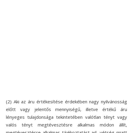
(2) Aki az áru értékesítése érdekében nagy nyilvánosság
előtt vagy jelentős mennyiségű, illetve értékű áru
lényeges tulajdonsága tekintetében valótlan tényt vagy
valós tényt megtévesztésre alkalmas módon állít,
megtévesztésre alkalmas tájékoztatást ad, vétség miatt