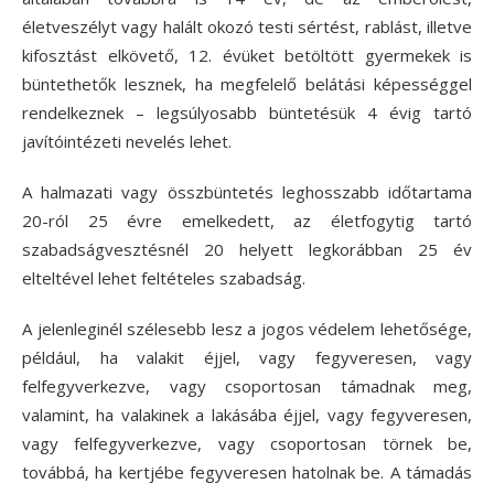
életveszélyt vagy halált okozó testi sértést, rablást, illetve
kifosztást elkövető, 12. évüket betöltött gyermekek is
büntethetők lesznek, ha megfelelő belátási képességgel
rendelkeznek – legsúlyosabb büntetésük 4 évig tartó
javítóintézeti nevelés lehet.
A halmazati vagy összbüntetés leghosszabb időtartama
20-ról 25 évre emelkedett, az életfogytig tartó
szabadságvesztésnél 20 helyett legkorábban 25 év
elteltével lehet feltételes szabadság.
A jelenleginél szélesebb lesz a jogos védelem lehetősége,
például, ha valakit éjjel, vagy fegyveresen, vagy
felfegyverkezve, vagy csoportosan támadnak meg,
valamint, ha valakinek a lakásába éjjel, vagy fegyveresen,
vagy felfegyverkezve, vagy csoportosan törnek be,
továbbá, ha kertjébe fegyveresen hatolnak be. A támadás