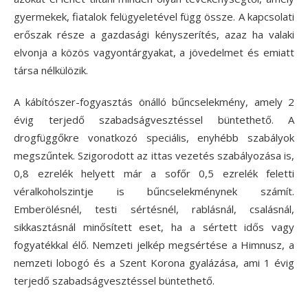
gyermekek, fiatalok felügyeletével függ össze. A kapcsolati
erőszak része a gazdasági kényszerítés, azaz ha valaki
elvonja a közös vagyontárgyakat, a jövedelmet és emiatt
társa nélkülözik.
A kábítószer-fogyasztás önálló bűncselekmény, amely 2
évig terjedő szabadságvesztéssel büntethető. A
drogfüggőkre vonatkozó speciális, enyhébb szabályok
megszűntek. Szigorodott az ittas vezetés szabályozása is,
0,8 ezrelék helyett már a sofőr 0,5 ezrelék feletti
véralkoholszintje is bűncselekménynek számít.
Emberölésnél, testi sértésnél, rablásnál, csalásnál,
sikkasztásnál minősített eset, ha a sértett idős vagy
fogyatékkal élő. Nemzeti jelkép megsértése a Himnusz, a
nemzeti lobogó és a Szent Korona gyalázása, ami 1 évig
terjedő szabadságvesztéssel büntethető.