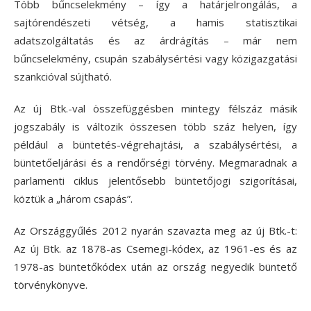
Több bűncselekmény – így a határjelrongálás, a
sajtórendészeti vétség, a hamis statisztikai
adatszolgáltatás és az árdrágítás – már nem
bűncselekmény, csupán szabálysértési vagy közigazgatási
szankcióval sújtható.
Az új Btk.-val összefüggésben mintegy félszáz másik
jogszabály is változik összesen több száz helyen, így
például a büntetés-végrehajtási, a szabálysértési, a
büntetőeljárási és a rendőrségi törvény. Megmaradnak a
parlamenti ciklus jelentősebb büntetőjogi szigorításai,
köztük a „három csapás”.
Az Országgyűlés 2012 nyarán szavazta meg az új Btk.-t:
Az új Btk. az 1878-as Csemegi-kódex, az 1961-es és az
1978-as büntetőkódex után az ország negyedik büntető
törvénykönyve.