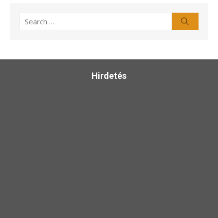
Search
Search
for:
Hirdetés