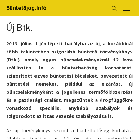
Skip
Büntetőjog.Infó
to
content
Új Btk.
2013. július 1-jén lépett hatályba az új, a korábbinál
több tekintetben szigorúbb büntető törvénykönyv
(Btk.), amely egyes bűncselekményeknél 12 évre
szállította le a büntethetőség korhatárát,
szigorított egyes büntetési tételeket, bevezetett új
büntetési nemeket, például az elzárást, új
bűncselekményként a jogellenes termőföldszerzést
és a gazdasági csalást, megszűntek a drogfüggőkre
vonatkozó speciális, enyhébb szabályok és
szigorodott az ittas vezetés szabályozása is.
Az új törvénykönyv szerint a büntethetőség korhatára
általában továbbra is 14 év, de az emberölést,