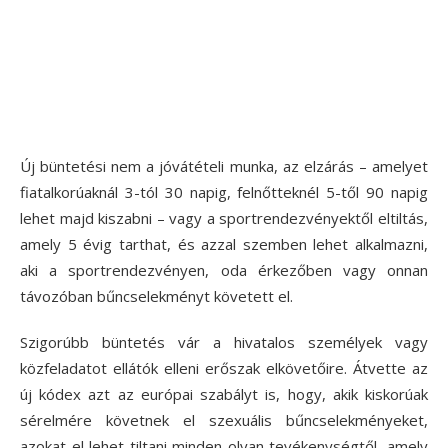
Új büntetési nem a jóvátételi munka, az elzárás – amelyet
fiatalkorúaknál 3-tól 30 napig, felnőtteknél 5-től 90 napig
lehet majd kiszabni – vagy a sportrendezvényektől eltiltás,
amely 5 évig tarthat, és azzal szemben lehet alkalmazni,
aki a sportrendezvényen, oda érkezőben vagy onnan
távozóban bűncselekményt követett el.
Szigorúbb büntetés vár a hivatalos személyek vagy
közfeladatot ellátók elleni erőszak elkövetőire. Átvette az
új kódex azt az európai szabályt is, hogy, akik kiskorúak
sérelmére követnek el szexuális bűncselekményeket,
azokat el lehet tiltani minden olyan tevékenységtől, amely