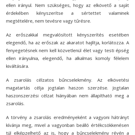
ellen irányul. Nem szükséges, hogy az elkövető a saját
érdekében kényszerítse a sértettet valaminek
megtételére, nem tevésre vagy tűrésre.
Az erőszakkal megvalósított kényszerítés esetében
elegendő, ha az erőszak az akaratot hajlítja, korlátozza. A
fenyegetésnek nem kell közvetlenül élet vagy testi épség
ellen irányulnia, elegendő, ha alkalmas komoly félelem
kiváltására.
A zsarolás célzatos bűncselekmény. Az elkövetési
magatartás célja jogtalan haszon szerzése. Jogtalan
haszonszerzési célzat hiányában nem állapítható meg a
zsarolás.
A törvény a zsarolás eredményeként a vagyoni hátrányt
kívánja meg, mivel a vagyonban beálló értékcsökkenésen
túl elképzelhető az is, hogy a bűncselekmény révén a