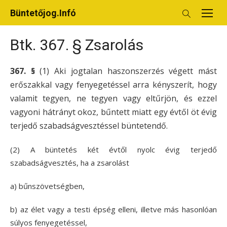
Skip
Büntetőjog.Infó
to
content
Btk. 367. § Zsarolás
367. §
(1) Aki jogtalan haszonszerzés végett mást
erőszakkal vagy fenyegetéssel arra kényszerít, hogy
valamit tegyen, ne tegyen vagy eltűrjön, és ezzel
vagyoni hátrányt okoz, bűntett miatt egy évtől öt évig
terjedő szabadságvesztéssel büntetendő.
(2) A büntetés két évtől nyolc évig terjedő
szabadságvesztés, ha a zsarolást
a) bűnszövetségben,
b) az élet vagy a testi épség elleni, illetve más hasonlóan
súlyos fenyegetéssel,