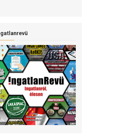
ngatlanrevü