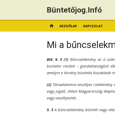
Skip
Büntetőjog.Infó
to
content
KEZDŐLAP
KAPCSOLAT
Mi a bűncselek
Btk
.”
4. § (1)
Bűncselekmény az a szánd
büntetni rendeli – gondatlanságból elk
amelyre e törvény büntetés kiszabását re
(2)
Társadalomra veszélyes cselekmény a
vagy jogait, illetve Magyarország Alaptö
vagy veszélyezteti.
5. §
A bűncselekmény bűntett vagy vétsé