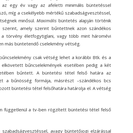
n az egy év vagy az afeletti minimális büntetéssel
szó, míg a csekélyebb mértékű szabadságvesztéssel,
tségnek minősül.
Maximális
büntetés alapján történik
a szerint, amely szerint bűntettnek azon szándékos
a törvény életfogytiglani, vagy több mint háromévi
en más büntetendő cselekmény vétség.
 bűncselekmény csak vétség lehet a korábbi Btk. és a
an elkövetett bűncselekmények esetében pedig a két
tében bűntett. A büntetési tétel felső határa az
szt a bűnösség formája, másrészt –szándékos bcs
tt büntetési tétel felsőhatára határolja el. A vétség
ggetlenül a tv-ben rögzített büntetési tétel felső
abadságvesztéssel, avagy büntetőjogi elzárással