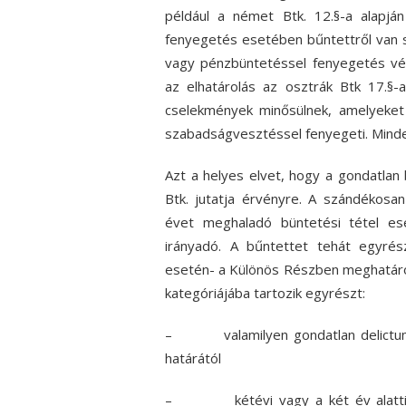
például a német Btk. 12.§-a alapjá
fenyegetés esetében bűntettről van 
vagy pénzbüntetéssel fenyegetés vé
az elhatárolás az osztrák Btk 17.§-
cselekmények minősülnek, amelyeket 
szabadságvesztéssel fenyegeti. Mind
Azt a helyes elvet, hogy a gondatlan
Btk. jutatja érvényre. A szándékos
évet meghaladó büntetési tétel ese
irányadó. A bűntettet tehát egyré
esetén- a Különös Részben meghatározo
kategóriájába tartozik egyrészt:
– valamilyen gondatlan delictum fü
határától
– kétévi vagy a két év alatti sz