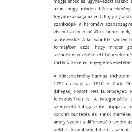
megjelentek az úgynevezett kisebb 
azon, hogy minden bűncselekmény 
fogyatékossága az volt, hogy a gondat
szankciójuk a háromévi szabadságv
viszont akkor minősültek bűntettnek
büntetendők. A korábbi Btk szintén 
formájában azzal, hogy minden go
szándékosan elkövetett bűncselekmé
történő törvényi fenyegetés esetében
A bűncselekmény hármas trichotom fe
1791-es majd az 1810-es Code Pénal
(kihágás) között tett különbséget.
felosztás(Fro.) is. A kategorizálás
szemléletű kategorizálás alapján a
konkrét büntetés és annak mértéke.
amely szerint a differenciáló ismérv a
belül is külömbség tehető aszerint