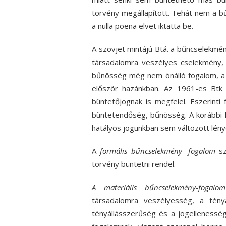
törvény megállapított. Tehát nem a b
a nulla poena elvet iktatta be.
A szovjet mintájú Btá. a bűncselekmé
társadalomra veszélyes cselekmény, 
bűnösség még nem önálló fogalom, a
először hazánkban. Az 1961-es Btk 
büntetőjognak is megfelel. Eszerinti
büntetendőség, bűnösség. A korábbi 
hatályos jogunkban sem változott lén
A
formális bűncselekmény- fogalom
sz
törvény büntetni rendel.
A materiális bűncselekmény-fogal
társadalomra veszélyesség, a tény
tényállásszerűség és a jogellenessé