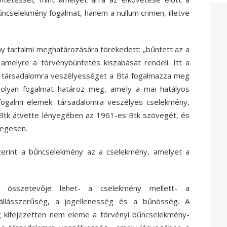
űncselekmény fogalmat, hanem a nullum crimen, illetve
ny tartalmi meghatározására törekedett: „bűntett az a
amelyre a törvénybüntetés kiszabását rendeli. Itt a
 társadalomra veszélyességet a Btá fogalmazza meg
olyan fogalmat határoz meg, amely a mai hatályos
 fogalmi elemek: társadalomra veszélyes cselekmény,
Btk átvette lényegében az 1961-es Btk szövegét, és
yegesen.
erint a bűncselekmény az a cselekmény, amelyet a
om
összetevője lehet- a cselekmény mellett- a
állásszerűség, a jogellenesség és a bűnösség. A
g kifejezetten nem eleme a törvényi bűncselekmény-