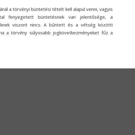
ál a törvényi büntetési tételt kell alapul venni, vagyis
tal fenyegetett büntetésnek van jelentősége, a
knek viszont nincs. A bűntett és a vétség közötti
, ha a törvény súlyosabb jogkövetkezményeket fűz a