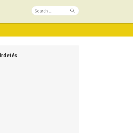
Search
Search
for:
irdetés