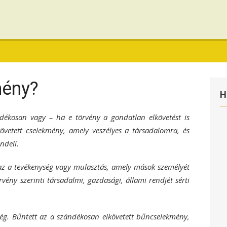
mény?
H
ékosan vagy – ha e törvény a gondatlan elkövetést is
övetett cselekmény, amely veszélyes a társadalomra, és
ndeli.
z a tevékenység vagy mulasztás, amely mások személyét
rvény szerinti társadalmi, gazdasági, állami rendjét sérti
g. Bűntett az a szándékosan elkövetett bűncselekmény,