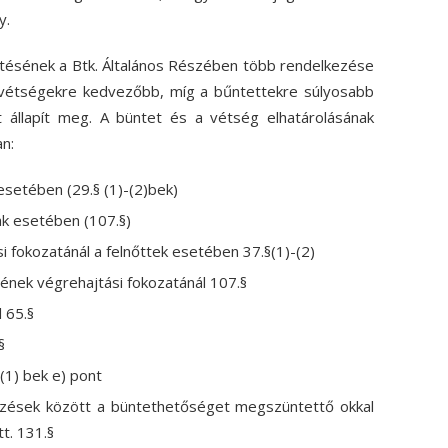
y.
tésének a Btk. Általános Részében több rendelkezése
a vétségekre kedvezőbb, míg a bűntettekre súlyosabb
 állapít meg. A büntet és a vétség elhatárolásának
n:
setében (29.§ (1)-(2)bek)
k esetében (107.§)
 fokozatánál a felnőttek esetében 37.§(1)-(2)
ének végrehajtási fokozatánál 107.§
 65.§
§
(1) bek e) pont
ezések között a büntethetőséget megszüntettő okkal
t. 131.§