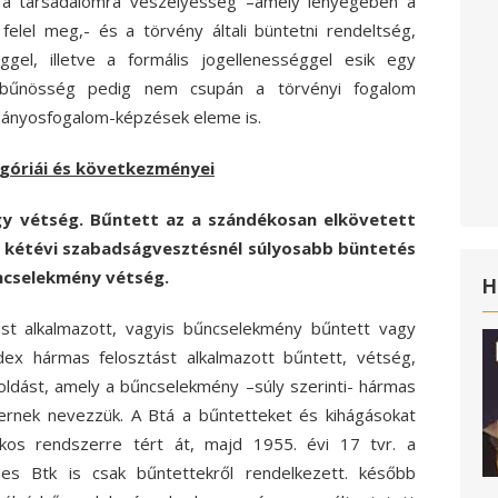
 a társadalomra veszélyesség –amely lényegében a
 felel meg,- és a törvény általi büntetni rendeltség,
ggel, illetve a formális jogellenességgel esik egy
 bűnösség pedig nem csupán a törvényi fogalom
ományosfogalom-képzések eleme is.
egóriái és következményei
 vétség. Bűntett az a szándékosan elkövetett
 kétévi szabadságvesztésnél súlyosabb büntetés
ncselekmény vétség.
H
tást alkalmazott, vagyis bűncselekmény bűntett vagy
dex hármas felosztást alkalmazott bűntett, vétség,
oldást, amely a bűncselekmény –súly szerinti- hármas
zernek nevezzük. A Btá a bűntetteket és kihágásokat
ikos rendszerre tért át, majd 1955. évi 17 tvr. a
es Btk is csak bűntettekről rendelkezett. később