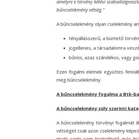
amelyre e törvény kétévi szabadságveszt
bűncselekmény vétség.”
A bűncselekmény olyan cselekmény a
tényállásszerű, a büntető törvé
jogellenes, a társadalomra veszé
bűnös, azaz szándékos, vagy gon
Ezen fogalmi elemek együttes fennál
meg bűncselekmény.
A bűncselekmény fogalma a Btk-b
A bűncselekmény súly szerinti kat
A bűncselekmény törvényi fogalmát il
vétséget csak azon cselekmény képez,
miatt senki sem büntethető más bün