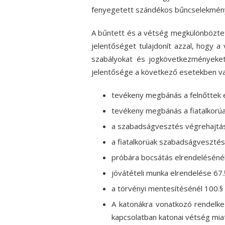
fenyegetett szándékos bűncselekmén
A bűntett és a vétség megkülönbözte
jelentőséget tulajdonít azzal, hogy 
szabályokat és jogkövetkezményeket
jelentősége a következő esetekben va
tevékeny megbánás a felnőttek e
tevékeny megbánás a fiatalkorúa
a szabadságvesztés végrehajtási
a fiatalkorúak szabadságvesztés
próbára bocsátás elrendelésénél
jóvátételi munka elrendelése 67.
a törvényi mentesítésénél 100.§ 
A katonákra vonatkozó rendelk
kapcsolatban katonai vétség miat