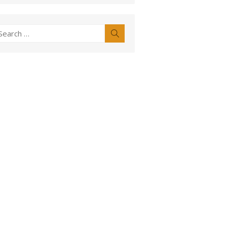
earch
Search
r: