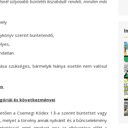
ésnél súlyosabb büntetés kiszabását rendeli, minden más
mely
I
nykönyv szerint büntetendő,
lyes,
datlan.
lása szükséges, bármelyik hiánya esetén nem valósul
an
egóriái és következményei
letően a Csemegi Kódex 1.§-a szerint büntettet vagy
 melyet a törvény annak nyilvánít és a bűncselekmény
tetéssel, mint amelyet arra az elkövetése előtt a