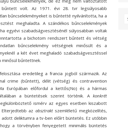
súlyú bűncselekmények, de ez még nem változtatott
bűntett volt. Az 1971. évi 28. tvr legsúlyosabb
lan bűncselekményeket is bűntetté nyilvánította, ha a
S
esztést meghaladta. A szándékos bűncselekmények
fo
, ha egyévi szabadságvesztésénél súlyosabban voltak
fenntartotta a bichotom rendszert bűntett és vétség
ndatlan bűncselekmény vétségnek minősült és a
nyeknél a két évet meghaladó szabadságvesztéssel
 minősül bűntettnek.
losztása eredetileg a francia jogból származik. Az
 crime (bűntett), délit (vétség) és contravention
 Ma Európában előfordul a kettős(No) és a hármas
 általában a büntetések szerint történik. A
konkrét
 megkülönböztető ismérv az egyes esetben kiszabott
 Elterjedtebb az
absztrakt
szemléletű megközelítés,
z adott deliktumra a tv-ben előírt büntetés. Ez utóbbin
, hogy a törvényben fenyegetett minimális büntetés