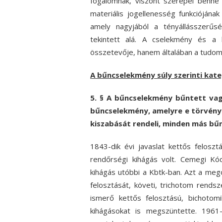
fogalomnak, viszont szerepel benne
materiális jogellenesség funkciójának
amely nagyjából a tényállásszerűsé
tekintett alá. A cselekmény és a
összetevője, hanem általában a tud
A bűncselekmény súly szerinti kat
5. §
A bűncselekmény bűntett vagy
bűncselekmény, amelyre e törvény
kiszabását rendeli, minden más bű
1843-dik évi javaslat kettős felosz
rendőrségi kihágás volt. Cemegi Kó
kihágás utóbbi a Kbtk-ban. Azt a meg
felosztását, követi, trichotom rends
ismerő kettős felosztású, bichotom
kihágásokat is megszüntette. 1961-