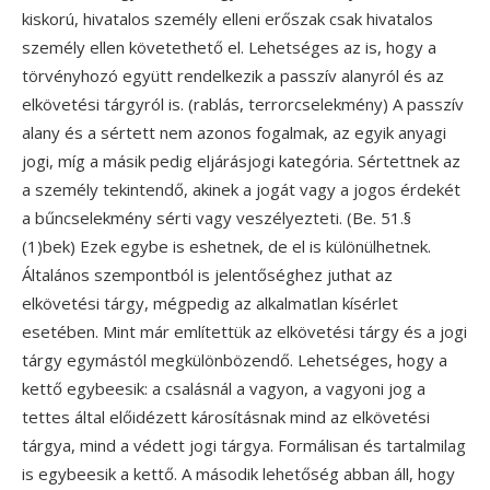
kiskorú, hivatalos személy elleni erőszak csak hivatalos
személy ellen követethető el. Lehetséges az is, hogy a
törvényhozó együtt rendelkezik a passzív alanyról és az
elkövetési tárgyról is. (rablás, terrorcselekmény) A passzív
alany és a sértett nem azonos fogalmak, az egyik anyagi
jogi, míg a másik pedig eljárásjogi kategória. Sértettnek az
a személy tekintendő, akinek a jogát vagy a jogos érdekét
a bűncselekmény sérti vagy veszélyezteti. (Be. 51.§
(1)bek) Ezek egybe is eshetnek, de el is különülhetnek.
Általános szempontból is jelentőséghez juthat az
elkövetési tárgy, mégpedig az alkalmatlan kísérlet
esetében. Mint már említettük az elkövetési tárgy és a jogi
tárgy egymástól megkülönbözendő. Lehetséges, hogy a
kettő egybeesik: a csalásnál a vagyon, a vagyoni jog a
tettes által előidézett károsításnak mind az elkövetési
tárgya, mind a védett jogi tárgya. Formálisan és tartalmilag
is egybeesik a kettő. A második lehetőség abban áll, hogy