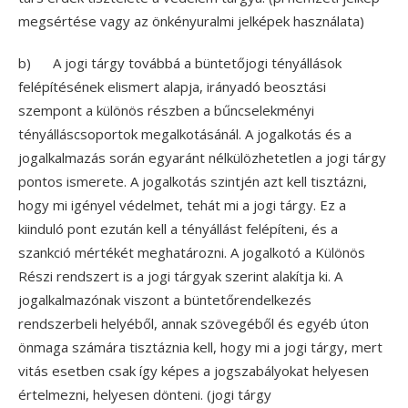
megsértése vagy az önkényuralmi jelképek használata)
b) A jogi tárgy továbbá a büntetőjogi tényállások
felépítésének elismert alapja, irányadó beosztási
szempont a különös részben a bűncselekményi
tényálláscsoportok megalkotásánál. A jogalkotás és a
jogalkalmazás során egyaránt nélkülözhetetlen a jogi tárgy
pontos ismerete. A jogalkotás szintjén azt kell tisztázni,
hogy mi igényel védelmet, tehát mi a jogi tárgy. Ez a
kiinduló pont ezután kell a tényállást felépíteni, és a
szankció mértékét meghatározni. A jogalkotó a Különös
Részi rendszert is a jogi tárgyak szerint alakítja ki. A
jogalkalmazónak viszont a büntetőrendelkezés
rendszerbeli helyéből, annak szövegéből és egyéb úton
önmaga számára tisztáznia kell, hogy mi a jogi tárgy, mert
vitás esetben csak így képes a jogszabályokat helyesen
értelmezni, helyesen dönteni. (jogi tárgy