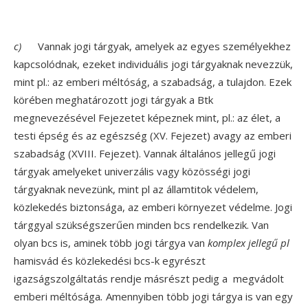
c)
Vannak jogi tárgyak, amelyek az egyes személyekhez
kapcsolódnak, ezeket individuális jogi tárgyaknak nevezzük,
mint pl.: az emberi méltóság, a szabadság, a tulajdon. Ezek
körében meghatározott jogi tárgyak a Btk
megnevezésével Fejezetet képeznek mint, pl.: az élet, a
testi épség és az egészség (XV. Fejezet) avagy az emberi
szabadság (XVIII. Fejezet). Vannak általános jellegű jogi
tárgyak amelyeket univerzális vagy közösségi jogi
tárgyaknak nevezünk, mint pl az államtitok védelem,
közlekedés biztonsága, az emberi környezet védelme. Jogi
tárggyal szükségszerűen minden bcs rendelkezik. Van
olyan bcs is, aminek több jogi tárgya van
komplex jellegű pl
hamisvád és közlekedési bcs-k
egyrészt
igazságszolgáltatás rendje másrészt pedig a megvádolt
emberi méltósága
.
Amennyiben több jogi tárgya is van egy