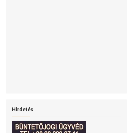
Hirdetés