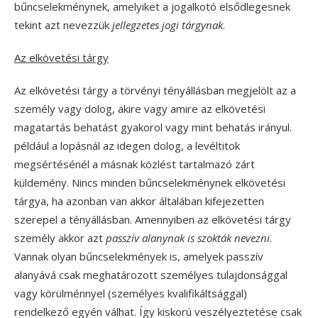
bűncselekménynek, amelyiket a jogalkotó elsődlegesnek
tekint azt nevezzük
jellegzetes jogi tárgynak
.
Az elkövetési tárgy
Az elkövetési tárgy a törvényi tényállásban megjelölt az a
személy vagy dolog, akire vagy amire az elkövetési
magatartás behatást gyakorol vagy mint behatás irányul.
például a lopásnál az idegen dolog, a levéltitok
megsértésénél a másnak közlést tartalmazó zárt
küldemény. Nincs minden bűncselekménynek elkövetési
tárgya, ha azonban van akkor általában kifejezetten
szerepel a tényállásban. Amennyiben az elkövetési tárgy
személy akkor azt
passzív alanynak is szokták nevezni
.
Vannak olyan bűncselekmények is, amelyek passzív
alanyává csak meghatározott személyes tulajdonsággal
vagy körülménnyel (személyes kvalifikáltsággal)
rendelkező egyén válhat. Így kiskorú veszélyeztetése csak