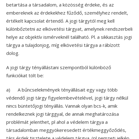
betartása a társadalom, a közösség érdeke, és az
embereknek az érdekekhez fűződő, személyhez rendelt,
értékelt kapcsolat értendő. A jogi tárgytól meg kell
különbőztetni az elkövetési tárgyat, amelynek rendszerbeli
helye az objektív ismérveknél található. Pl. a sikkasztás jogi
tárgya a tulajdonjog, míg elkövetési tárgya a rábízott
dolog.
A jogi tárgy tényállástani szempontból különböző
funkciókat tölt be:
a) A bűncselekmények tényállásait egy vagy több
védendő jogi tárgy figyelembevételével, jogi tárgy nélkül
nincs büntetőjogi tényállás. Vannak olyan bcs-k, amik
rendelkeznek jogi tárggyal, de annak meghatározása
problémát jelenthet, pl ahol a védelem tárgya a
társadalomban meggyökeresedett értékmeggyőződés,
társ érdek tisztelete a védelem tárgya. (pl nemzeti jelkép