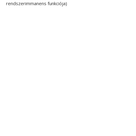
rendszerimmanens funkciója)