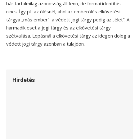
bár tartalmilag azonosság áll fenn, de formai identitás
nincs. Így pl.: az ölésnél, ahol az emberölés elkövetési
tárgya „más ember” a védett jogi tárgy pedig az „élet”. A
harmadik eset a jogi tárgy és az elkövetési tárgy
szétvallása. Lopásnál a elkövetési tárgy az idegen dolog a
védett jogi tárgy azonban a tulajdon.
Hirdetés